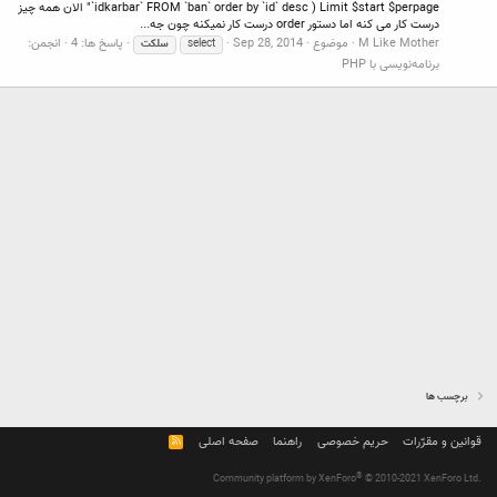
`idkarbar` FROM `ban` order by `id` desc ) Limit $start $perpage" الان همه چیز
درست کار می کنه اما دستور order درست کار نمیکنه چون جه...
M Like Mother
موضوع
Sep 28, 2014
پاسخ ها: 4
انجمن:
select
سلکت
برنامه‌نویسی با PHP
برچسب ها
قوانین و مقرّرات
حریم خصوصی
راهنما
صفحه اصلی
R
S
S
®
Community platform by XenForo
© 2010-2021 XenForo Ltd.