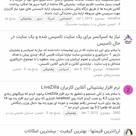
قیمت بسیار مناسب تقدیم میکند: پشتیبانی 24 ساعته از کلیه سرور ها امکان پرداخت
آنلاین هزینه ها از طریق درگاه بانکی سامان و پارسیان ارایه لایسنس های مورد نیاز کاربران
جهت سرویس های مربوطه ارایه پنل نمایندگی ثبت دامنه...
nimafire
موضوع
Jul 1, 2013
پاسخ ها:
اختصاصی
امریکا
سرور
پشتیبانی
0
انجمن:
معرفي و يا درخواست هاستينگ
نیاز به اسپانسر برای یک سایت تاسیس شده و یک سایت در
حال تاسیس
با سلام برای این دو سایت که در زیر توضیحات داده شده اند نیاز به اسپانسر و پشتیبان
داریم. 1- دایرکتوری و نیازمندی سایت نیازما شرکت فارسی گراف چندی پیش با هدف
دسترسی آسان کاربران و عموم ایرانیان وب سایتی چند منظوره را با موضوع دایرکتوری
مشاغل و وب سایت ، نیازمندی آنلاین و کاریابی آنلاین تاسیس...
rezajalalii
موضوع
Jan 8, 2013
پاسخ ها: 0
انجمن:
اسپانسر
پشتیبانی
نیازمندی‌های عمومی
نرم افزار پشتیبانی آنلاین کاربران LiveZilla
2
با سلام بعد از کلی جستجو و تحقیق به نرم افزار LiveZilla برخورد کردم که ویژگیهای زیادی
داره ورژن 4.2 رو نصب کردم البته روی localhost اعتباری که برای این نرم افزار زده بود 14
روز بود برای خرید لیسنس رفتم چهارصد و خورده ای یورو زده بود دنبال ورژن رایگانش
گشتم که ظاهرا 3.2 بود نصبش کردم اما ""...
2850
موضوع
Jan 7, 2013
پاسخ ها: 0
انجمن:
مسایل عمومی وب و
پشتیبانی
اینترنت
ارزانترین قیمتها - بهترین کیفیت - بیشترین امکانات