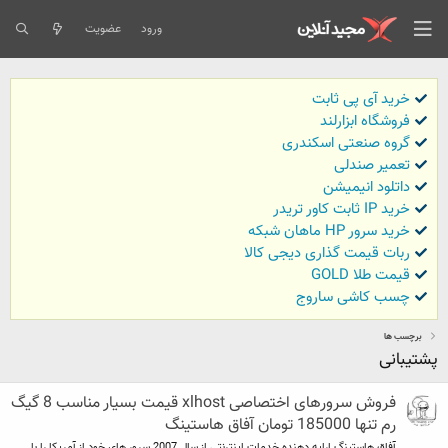
ورود
عضویت
خرید آی پی ثابت
فروشگاه ابزارلند
گروه صنعتی اسکندری
تعمیر صندلی
داتلود انیمیشن
خرید IP ثابت کاور تریدر
خرید سرور HP ماهان شبکه
ربات قیمت گذاری دیجی کالا
قیمت طلا GOLD
چسب کاشی ساروج
برچسب ها
پشتیبانی
فروش سرورهای اختصاصی xlhost قیمت بسیار مناسب 8 گیگ
رم تنها 185000 تومان آفاق هاستینگ
آفاق هاستینگ ارایه دهنده خدمات اینترنتی از سال 2007 سرور های خود از آمریکا را با