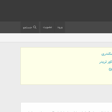
ورود
عضویت
جستجو
کندری