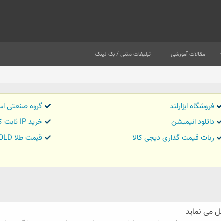
مقالات آموزشی
تبلیغات متنی / بک لینک
فروشگاه ابزارلند
گروه صنعتی اس
داتلود انیمیشن
خرید IP ثابت کاور تریدر
ربات قیمت گذاری دیجی کالا
قیمت طلا GOLD
ل می نماید