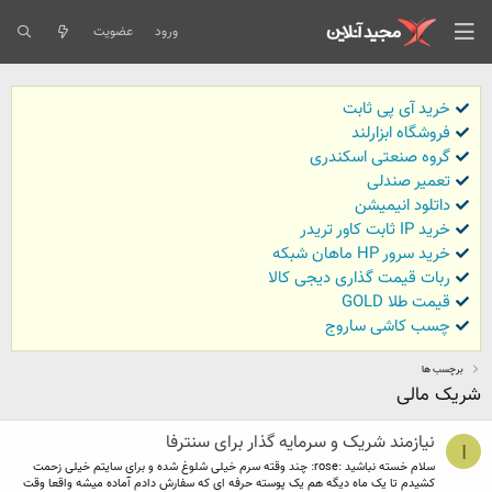
ورود
عضویت
خرید آی پی ثابت
فروشگاه ابزارلند
گروه صنعتی اسکندری
تعمیر صندلی
داتلود انیمیشن
خرید IP ثابت کاور تریدر
خرید سرور HP ماهان شبکه
ربات قیمت گذاری دیجی کالا
قیمت طلا GOLD
چسب کاشی ساروج
برچسب ها
شریک مالی
نیازمند شریک و سرمایه گذار برای سنترفا
I
سلام خسته نباشید :rose: چند وقته سرم خیلی شلوغ شده و برای سایتم خیلی زحمت
کشیدم تا یک ماه دیگه هم یک پوسته حرفه ای که سفارش دادم آماده میشه واقعا وقت