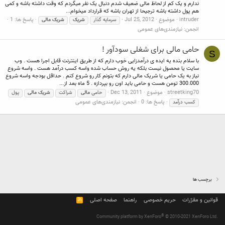
ندارم و یک کم از لحاظ مالی ضعیف شدم دنبال یک نفر میگردم که وقت داشته باشه و کمی
هم پول داشته باشه ترجیحا از تهران باشه که قرارداد میخوام...
intruder
موضوع
Jul 25, 2012
پاسخ ها: 1
سرمایه گذار
شریک
شریک
مالی
انجمن:
نیازمندی‌های عمومی
حامی مالی برای شغلی سودآور !
S
با سلام بنده یه ایده ی درآمدزایی خوب دارم که از طریق اینترنت قابل اجرا هست . وب
سایت یا محصول نیست بلکه یه روش حساب شده واسه کسب درآمد هست . واسه شروع
نیاز به یک حامی یا شریک مالی دارم که بتونم کار رو شروع کنم . حداقل بودجه واسه شروع
300.000 تومن هست و حامی باید اون رو بپردازه . 5 ماه بعد از...
streetking70
موضوع
Dec 13, 2011
حامی
مالی
شراکت
شریک
مالی
پول
پاسخ ها: 0
انجمن:
نیازمندی‌های عمومی
کسب درآمد
برچسب ها
قوانین و مقرّرات
حریم خصوصی
راهنما
صفحه اصلی
R
S
S
®
Community platform by XenForo
© 2010-2021 XenForo Ltd.