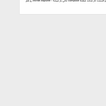
سلام من به مشکلی برخوردم اگه ممکن است راهنمایی کنید. در ایمیل یاهو وقتی reply یا Forward میزنم ادرس reply یا فایلهای forward شده نمایش نمیده در حقیقت این دو قسمت کار نمکند صفحه compose خالی باز میشه ؛ intrnet explorer رو هم