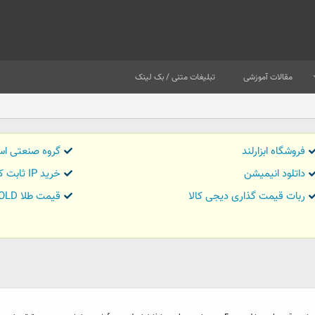
مقالات آموزشی
تبلیغات متنی / بک لینک
فروشگاه ابزارلند
گروه صنعتی اس
داتلود انیمیشن
خرید IP ثابت کاور تریدر
ربات قیمت گذاری دیجی کالا
قیمت طلا GOLD