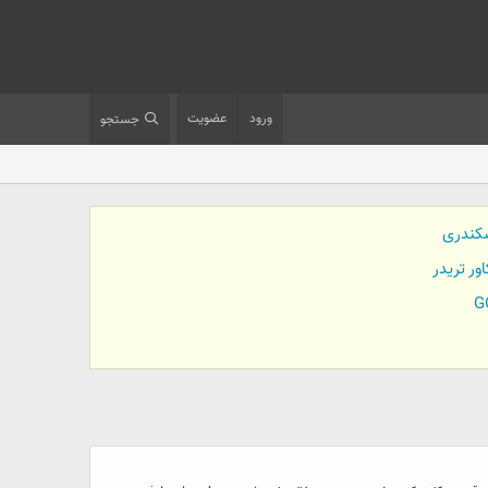
ورود
عضویت
جستجو
کندری