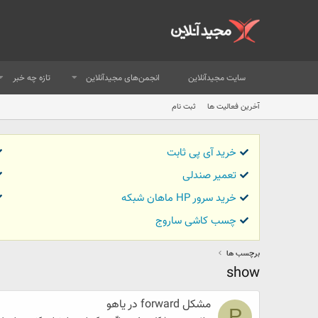
سایت مجیدآنلاین
انجمن‌های مجیدآنلاین
تازه چه خبر
آخرین فعالیت ها
ثبت نام
خرید آی پی ثابت
تعمیر صندلی
خرید سرور HP ماهان شبکه
چسب کاشی ساروج
برچسب ها
show
مشکل forward در یاهو
P