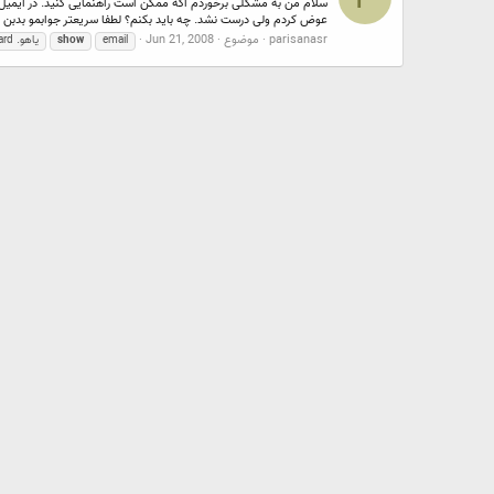
عوض کردم ولی درست نشد. چه باید بکنم؟ لطفا سریعتر جوابمو بدبن 
parisanasr
موضوع
Jun 21, 2008
email
show
یاهو. reply.forward