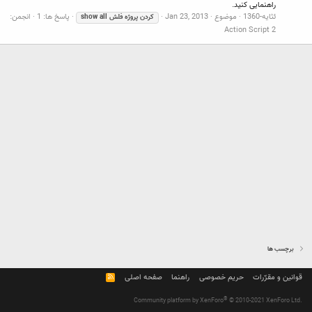
راهنمایی کنید.
ئثایه-1360
موضوع
Jan 23, 2013
پاسخ ها: 1
انجمن:
کردن
پروژه
فلش
all
show
Action Script 2
برچسب ها
قوانین و مقرّرات
حریم خصوصی
راهنما
صفحه اصلی
R
S
S
®
Community platform by XenForo
© 2010-2021 XenForo Ltd.