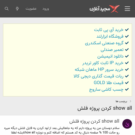
ورود
عضویت
خرید آی پی ثابت
فروشگاه ابزارلند
گروه صنعتی اسکندری
تعمیر صندلی
داتلود انیمیشن
خرید IP ثابت کاور تریدر
خرید سرور HP ماهان شبکه
ربات قیمت گذاری دیجی کالا
قیمت طلا GOLD
چسب کاشی ساروج
برچسب ها
show all کردن پروژه فلش
show all کردن پروژه فلش
ئ
سلام دوستان من یه پروژه دارم که یه جاهائیش بعد از لود کردن یه فایل غلش دیگه میره
رو حالت 100 % صفحه دنبال یه کد هستم که اضافه کنم و دوباره show allبشه لطفا