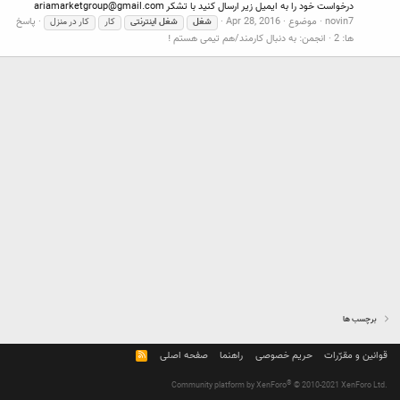
درخواست خود را به ایمیل زیر ارسال کنید با تشکر
ariamarketgroup@gmail.com
novin7
موضوع
Apr 28, 2016
پاسخ
شغل
شغل
اینترنتی
کار
کار در منزل
ها: 2
انجمن:
به دنبال کارمند/هم تیمی هستم !
برچسب ها
قوانین و مقرّرات
حریم خصوصی
راهنما
صفحه اصلی
R
S
S
®
Community platform by XenForo
© 2010-2021 XenForo Ltd.