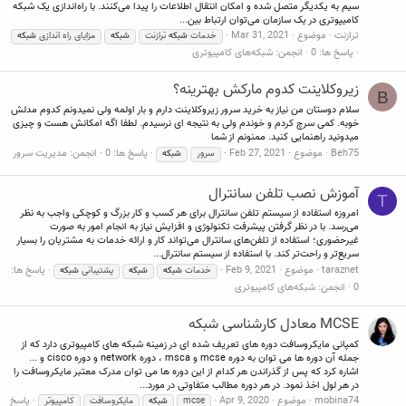
سیم به یکدیگر متصل شده و امکان انتقال اطلاعات را پیدا می‌کنند. با راه‌اندازی یک شبکه
کامیپوتری در یک سازمان می‌توان ارتباط بین...
ترازنت
موضوع
Mar 31, 2021
خدمات
شبکه
ترازنت
شبکه
مزایای راه اندازی
شبکه
پاسخ ها: 0
انجمن:
شبکه‌های کامپیوتری
زیروکلاینت کدوم مارکش بهترینه؟
B
سلام دوستان من نیاز به خرید سرور زیروکلاینت دارم و بار اولمه ولی نمیدونم کدوم مدلش
خوبه. کمی سرچ کردم و خوندم ولی به نتیجه ای نرسیدم. لطفا اگه امکانش هست و چیزی
میدونید راهنمایی کنید. ممنونم از شما
Beh75
موضوع
Feb 27, 2021
پاسخ ها: 0
انجمن:
مدیریت سرور
سرور
شبکه
آموزش نصب تلفن سانترال
T
امروزه استفاده از سیستم تلفن سانترال برای هر کسب و کار بزرگ و کوچکی واجب به نظر
می‌رسد. با در نظر گرفتن پیشرفت تکنولوژی و افزایش نیاز به انجام امور به صورت
غیرحضوری؛ استفاده از تلفن‌های سانترال می‌تواند کار و ارائه خدمات به مشتریان را بسیار
سریع‌تر و راحت‌تر کند. با استفاده از سیستم سانترال...
taraznet
موضوع
Feb 9, 2021
پاسخ ها:
خدمات
شبکه
شبکه
پشتیبانی
شبکه
0
انجمن:
شبکه‌های کامپیوتری
MCSE معادل کارشناسی شبکه
کمپانی مایکروسافت دوره های تعریف شده ای در زمینه شبکه های کامپیوتری دارد که از
جمله آن دوره ها می توان به دوره mcse و msca ، دوره network و دوره cisco و ...
اشاره کرد که پس از گذراندن هر کدام از این دوره ها می توان مدرک معتبر مایکروسافت را
در هر لول اخذ نمود. در هر دوره مطالب متفاوتی در مورد...
mobina74
موضوع
Apr 9, 2020
پاسخ
mcse
شبکه
مایکروسافت
کامپیوتر