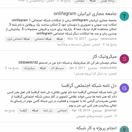
پاسخ ها: 0
انجمن:
برنامه‌نویسی با PHP
برنامه نویس
شبکه
لینوکس
جامعه مجازی ایرانیان onlifegram
T
جامعه مجازی ایرانیان onlifegram برخی از امکانات شبکه اجتماعی onlifegram 1.
امکات چت صوتی و تصویری با دوستان خود 2.امکان ساخت یک پروفایل با نام شما 3.
امکان مشاهده افراد نزدیک شما 4. بازارچه برای خرید و فروش محصولات 5. پشتیبانی از
چندین زبان و صد ها امکانات دیگر شبکه اجتماعی onlifegram
taranoome
موضوع
Nov 15, 2017
شبکه
شبکه
اجتماعی
شبکه
اجتماعی ایران
پاسخ ها: 0
انجمن:
معرفی سایت‌ها و وبلاگ‌ها
میکروتیک کار
S
سلام دوستان هر کی کار میکروتیک و شبکه داره من در خدمتم 09304695182
shahin6969
موضوع
Jan 5, 2017
پاسخ ها: 0
سیسکو کار
شبکه
میکروتیک
انجمن:
به دنبال کار/پروژه هستم !
دل نامه شبکه اجتملعی گرافسا
G
دل نامه شبکه اجتماعی گرافسا «به نام اولین نقاش» دل نامه گرافسا قدر اهل هنر کسی
داند که هنر نامه ها بسی خواند نظامی کنجوی در آغاز سخن شبکه اجتماعی گرافسا از
تمامی هنرمندان گرامی که با عضویت و فعالیت در این شبکه گامی موثر در راستای به
تعالی رسانیدن هنر غنی این مرز و بوم...
ghiamat
موضوع
Apr 18, 2014
پاسخ ها:
اجتماعی
دل نامه
شبکه
گرافسا
0
انجمن:
نیازمندی‌های عمومی
انجام پروژه و کار شبکه
T