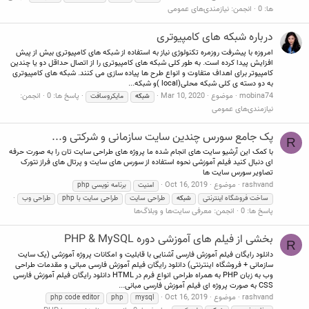
ها: 0
انجمن:
نیازمندی‌های عمومی
درباره شبکه های کامپیوتری
امروزه با پیشرفت روزمره تکنولوژی نیاز به استفاده از شبکه های کامپیوتری بیش از پیش
افزایش پیدا کرده است. به طور کلی شبکه های کامپیوتری را از اتصال حداقل دو یا چندین
کامپیوتر برای اهداف متفاوت و انواع طرح ها پیاده سازی می کنند. شبکه های کامپیوتری
به دو دسته ی کلی شبکه محلی(local )و شبکه...
mobina74
موضوع
Mar 10, 2020
پاسخ ها: 0
انجمن:
شبکه
مایکروسافت
نیازمندی‌های عمومی
پک جامع سورس چندین سایت سازمانی و شرکتی و...
R
با کمک این آرشیو سایت های انجام شده ما پروژه های طراحی سایت تان را به صورت حرفه
ای دنبال کنید فیلم آموزشی نحوه استفاده از سورس های سایت و پرتال های فراز نتورک
تصاویر سورس سایت ها
rashvand
موضوع
Oct 16, 2019
امنیت
برنامه نویسی php
ساخت فروشگاه اینترنتی
شبکه
طراحی سایت
طراحی سایت با php
طراحی وب
پاسخ ها: 0
انجمن:
معرفی سایت‌ها و وبلاگ‌ها
بخشی از فیلم های آموزشی دوره PHP & MySQL
R
دانلود رایگان فیلم آموزش فارسی آشنایی با قابلیت و امکانات پروژه آموزشی (یک سایت
سازمانی + فروشگاه اینترنتی) دانلود رایگان فیلم آموزش فارسی مبانی و مقدمات طراحی
وب به زبان PHP به همراه طراحی انواع فرم در HTML دانلود رایگان فیلم آموزش فارسی
CSS به صورت پروژه ای فیلم آموزش فارسی مبانی...
rashvand
موضوع
Oct 16, 2019
php code editor
php
mysql