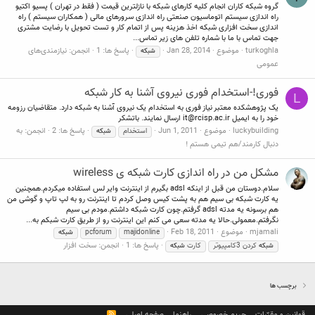
گروه شبکه کاران انجام کلیه کارهای شبکه با نازلترین قیمت ( فقط در تهران ) پسیو اکتیو
راه اندازی سیستم اتوماسیون صنعتی راه اندازی سرورهای مالی ( همکاران سیستم ) راه
اندازی سخت افزاری شبکه اخذ هزینه پس از اتمام کار و تست تحویل با رضایت مشتری
جهت تماس با ما با شماره تلفن های زیر تماس...
turkoghla
موضوع
Jan 28, 2014
پاسخ ها: 1
انجمن:
نیازمندی‌های
شبکه
عمومی
فوری!-استخدام فوری نیروی آشنا به کار شبکه
L
یک پژوهشکده معتبر نیاز فوری به استخدام یک نیروی آشنا به شبکه دارد. متقاضیان رزومه
خود را به ایمیل
it@rcisp.ac.ir
ارسال نمایند. باتشکر
luckybuilding
موضوع
Jun 1, 2011
پاسخ ها: 2
انجمن:
به
استخدام
شبکه
دنبال کارمند/هم تیمی هستم !
مشکل من در راه اندازی کارت شبکه ی wireless
سلام.دوستان من قبل از اینکه adsl بگیرم از اینترنت وایر لس استفاده میکردم.همچنین
یه کارت شبکه بی سیم هم به پشت کیس وصل کردم تا اینترنت رو به لپ تاپ و گوشی من
هم برسونه یه مدته adsl گرفتم.چون کارت شبکه داشتم.مودم بی سیم
نگرفتم.معمولی.حالا یه مدته سعی می کنم این اینترنت رو از طریق کارت شبکم به...
mjamali
موضوع
Feb 18, 2011
majidonline
pcforum
شبکه
پاسخ ها: 1
انجمن:
سخت افزار
شبکه
کردن 3کامپیوتر
کارت
شبکه
برچسب ها
قوانین و مقرّرات
حریم خصوصی
راهنما
صفحه اصلی
R