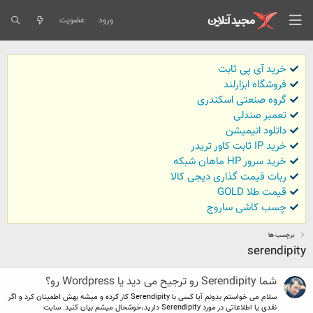
ورود
عضویت
خرید آی پی ثابت
فروشگاه ابزارلند
گروه صنعتی اسکندری
تعمیر صندلی
داتلود انیمیشن
خرید IP ثابت کاور تریدر
خرید سرور HP ماهان شبکه
ربات قیمت گذاری دیجی کالا
قیمت طلا GOLD
چسب کاشی ساروج
برچسب ها
serendipity
شما Serendipity رو ترجیح می دید یا Wordpress رو؟
سلام می خواستم بدونم آیا کسی با Serendipity کار کرده و میشه بهش اطمینان کرد و اگر
نقدی یا اطلاعاتی در مورد Serendipity دارید،خوشحال میشم بیان کنید. سایت