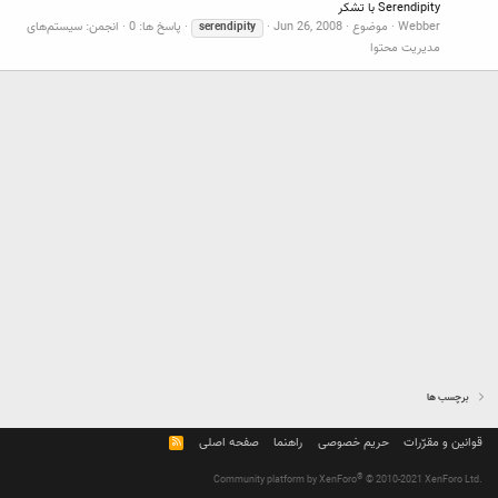
Serendipity با تشکر
Webber
موضوع
Jun 26, 2008
پاسخ ها: 0
انجمن:
سیستم‌های
serendipity
مدیریت محتوا
برچسب ها
قوانین و مقرّرات
حریم خصوصی
راهنما
صفحه اصلی
R
S
S
®
Community platform by XenForo
© 2010-2021 XenForo Ltd.