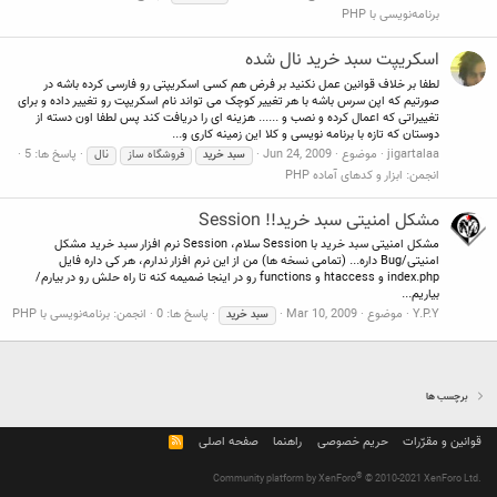
برنامه‌نویسی با PHP
اسکریپت سبد خرید نال شده
لطفا بر خلاف قوانین عمل نکنید بر فرض هم کسی اسکریپتی رو فارسی کرده باشه در
صورتیم که اپن سرس باشه با هر تغییر کوچک می تواند نام اسکریپت رو تغییر داده و برای
تغییراتی که اعمال کرده و نصب و ...... هزینه ای را دریافت کند پس لطفا اون دسته از
دوستان که تازه با برنامه نویسی و کلا این زمینه کاری و...
jigartalaa
موضوع
Jun 24, 2009
پاسخ ها: 5
سبد
خرید
فروشگاه ساز
نال
انجمن:
ابزار و کدهای آماده PHP
مشکل امنیتی سبد خرید!! Session
مشکل امنیتی سبد خرید با Session سلام، Session نرم افزار سبد خرید مشکل
امنیتی/Bug داره... (تمامی نسخه ها) من از این نرم افزار ندارم، هر کی داره فایل
index.php و htaccess و functions رو در اینجا ضمیمه کنه تا راه حلش رو در بیارم/
بیاریم...
Y.P.Y
موضوع
Mar 10, 2009
پاسخ ها: 0
انجمن:
برنامه‌نویسی با PHP
سبد
خرید
برچسب ها
قوانین و مقرّرات
حریم خصوصی
راهنما
صفحه اصلی
R
S
S
®
Community platform by XenForo
© 2010-2021 XenForo Ltd.