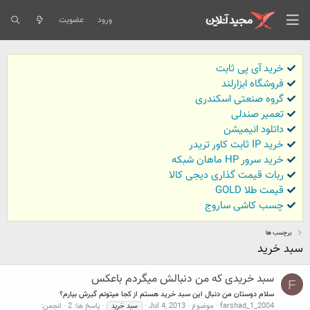
ورود
عضویت
خرید آی پی ثابت
فروشگاه ابزارلند
گروه صنعتی اسکندری
تعمیر صندلی
داتلود انیمیشن
خرید IP ثابت کاور تریدر
خرید سرور HP ماهان شبکه
ربات قیمت گذاری دیجی کالا
قیمت طلا GOLD
چسب کاشی ساروج
برچسب ها
سبد خرید
سبد خریدی که من دنبالش میگردم باعکس
F
سلام دوستان من دنبال این سبد خرید هستم از کجا میتونم گیرش بیارم؟
farshad_1_2004
موضوع
Jul 4, 2013
پاسخ ها: 2
انجمن:
سبد
خرید