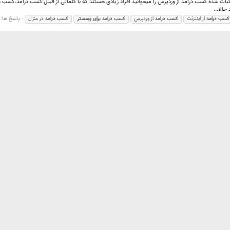
ت شده کسب درامد از وردپرس را میخوانید افراد زیادی هستند که با کلماتی از قبیل:کسب درامد،کسب در
الا...
پاسخ ها: 0
کسب
درامد
از اینترنت
کسب
درامد
از وردپرس
کسب
درامد
برای
وبمستر
کسب
درامد
در منزل