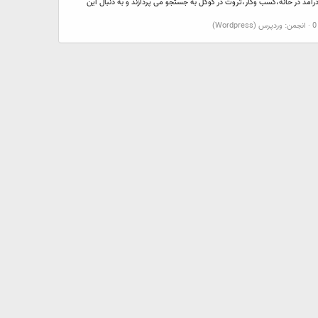
امد در خانه،کسب وکار،ثروت در گوگل به جستجو می پردازند و به دنبال این
انجمن:
وردپرس (Wordpress)