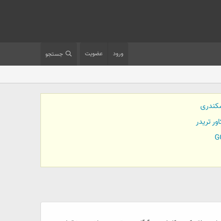
ورود
عضویت
جستجو
کندری