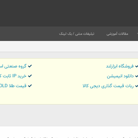
مقالات آموزشی
تبلیغات متنی / بک لینک
فروشگاه ابزارلند
گروه صنعتی اس
داتلود انیمیشن
خرید IP ثابت کاور تریدر
ربات قیمت گذاری دیجی کالا
قیمت طلا GOLD