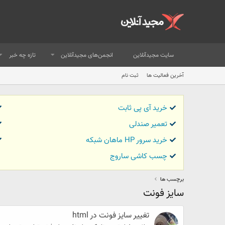
سایت مجیدآنلاین
انجمن‌های مجیدآنلاین
تازه چه خبر
آخرین فعالیت ها
ثبت نام
خرید آی پی ثابت
تعمیر صندلی
خرید سرور HP ماهان شبکه
چسب کاشی ساروج
برچسب ها
سایز فونت
تغییر سایز فونت در html