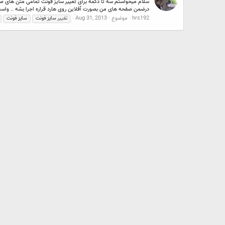
درضمن صفحه های من بصورت آفلاین روی هارد قراره اجرا بشه .. واسه
hrs192
موضوع
Aug 31, 2013
تغییر
سایز
فونت
سایز
فونت