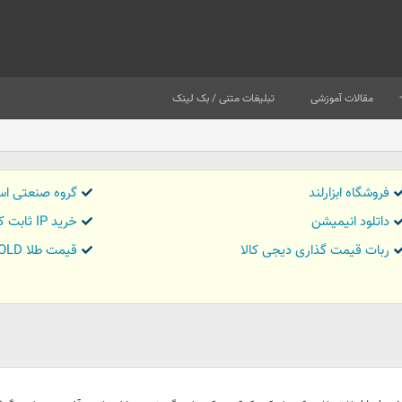
مقالات آموزشی
تبلیغات متنی / بک لینک
فروشگاه ابزارلند
گروه صنعتی اس
داتلود انیمیشن
خرید IP ثابت کاور تریدر
ربات قیمت گذاری دیجی کالا
قیمت طلا GOLD