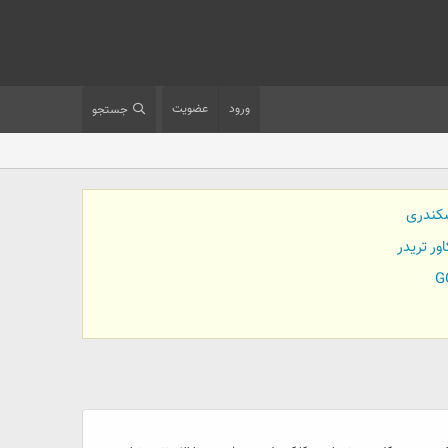
ورود
عضویت
جستجو
کندری