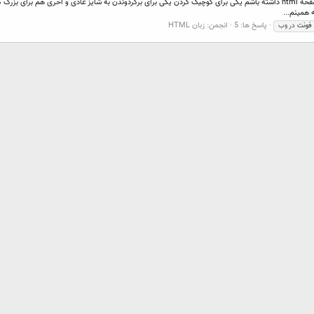
سلام میخواستم سه تا دکمه برای تغییر سایز فونت تمامی متن های صفحه html داشته باشم یکی برای کوچیک کردن یکی برای برگردوندن به ش
 همینم...
پاسخ ها: 5
انجمن:
زبان HTML
فونت
در وب