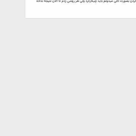
ایز عادی و آخری هم برای بزرگ کردن بصورت کلی میدونم باید چیکارکرد ولی هر روشی زدم تا الان نتیجه نداده