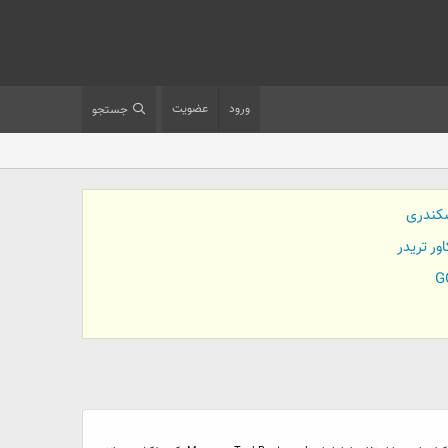
ورود
عضویت
جستجو
کندری