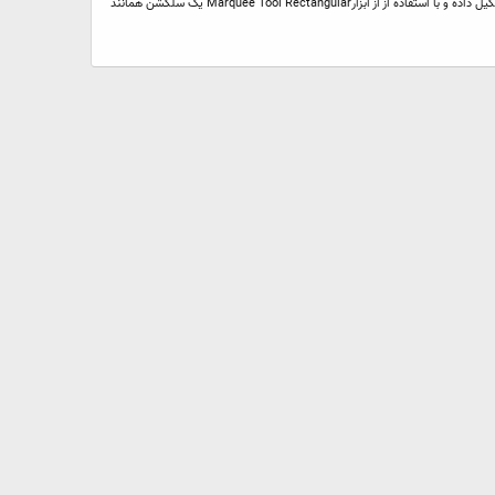
با سلام این اموزش واقعا عالیه :) خیلی کاربردیه ................................. طرح نهایی : مرحله ۱ : یک سند جدید به اندازه ۸۰۰ * ۸۰۰ px ایجاد کنید . مرحله ۲ : یک لایه جدید تشکیل داده و با استفاده از از ابزارMarquee Tool Rectangular یک سلکشن همانند