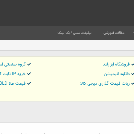
مقالات آموزشی
تبلیغات متنی / بک لینک
فروشگاه ابزارلند
گروه صنعتی اس
داتلود انیمیشن
خرید IP ثابت کاور تریدر
ربات قیمت گذاری دیجی کالا
قیمت طلا GOLD