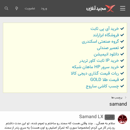
ورود
عضویت
خرید آی پی ثابت
فروشگاه ابزارلند
گروه صنعتی اسکندری
تعمیر صندلی
داتلود انیمیشن
خرید IP ثابت کاور تریدر
خرید سرور HP ماهان شبکه
ربات قیمت گذاری دیجی کالا
قیمت طلا GOLD
چسب کاشی ساروج
برچسب ها
samand
Samand LX
قالب
سلام به همگی... چند وقتی هست که سمند رو ساختم و تموم شده، تو اين مدت داشتم
رو رندر کار می کردم (مخصوصا سورن که تمرکز اصليم رو اون هست) يه سری رندر از سمند