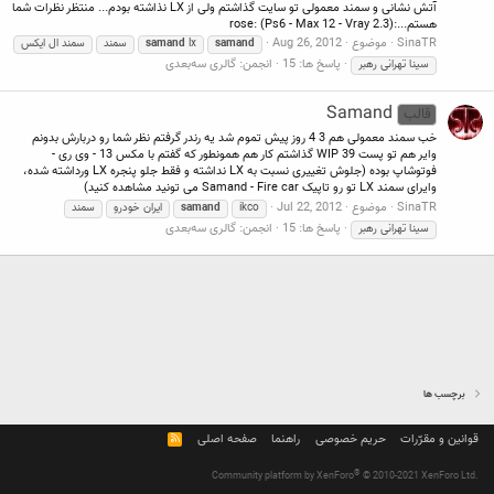
آتش نشانی و سمند معمولی تو سايت گذاشتم ولی از LX نذاشته بودم... منتظر نظرات شما
هستم...:rose: (Ps6 - Max 12 - Vray 2.3)
SinaTR
موضوع
Aug 26, 2012
samand
lx
samand
سمند
سمند ال ايکس
پاسخ ها: 15
انجمن:
گالری سه‌بعدی
سينا تهرانی رهبر
Samand
قالب
خب سمند معمولی هم 3 4 روز پيش تموم شد يه رندر گرفتم نظر شما رو دربارش بدونم
واير هم تو پست 39 WIP گذاشتم کار هم همونطور که گفتم با مکس 13 - وی ری -
فوتوشاپ بوده (جلوش تغييری نسبت به LX نداشته و فقط جلو پنجره LX ورداشته شده،
وايرای سمند LX تو رو تاپيک Samand - Fire car می تونيد مشاهده کنيد)
SinaTR
موضوع
Jul 22, 2012
ikco
samand
ايران خودرو
سمند
پاسخ ها: 15
انجمن:
گالری سه‌بعدی
سينا تهرانی رهبر
برچسب ها
قوانین و مقرّرات
حریم خصوصی
راهنما
صفحه اصلی
R
S
S
®
Community platform by XenForo
© 2010-2021 XenForo Ltd.