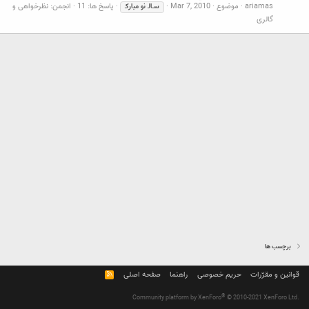
ariamas
موضوع
Mar 7, 2010
پاسخ ها: 11
انجمن:
نظرخواهی و
ســالـ
نو
مباركـ
گالری
برچسب ها
قوانین و مقرّرات
حریم خصوصی
راهنما
صفحه اصلی
R
S
S
®
Community platform by XenForo
© 2010-2021 XenForo Ltd.