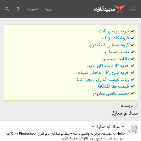
ورود
عضویت
خرید آی پی ثابت
فروشگاه ابزارلند
گروه صنعتی اسکندری
تعمیر صندلی
داتلود انیمیشن
خرید IP ثابت کاور تریدر
خرید سرور HP ماهان شبکه
ربات قیمت گذاری دیجی کالا
قیمت طلا GOLD
چسب کاشی ساروج
برچسب ها
ســالـ نو مباركـ
•• ســالـ نو مباركـ ••
Hello به دوستان عزيز يه والپيپر واسه ••سالـ نو مباركـ•• نرم افزار : Only Photoshop زمان
: دو عدد شب تا صبح :دي [plz نقد هم بكننين]