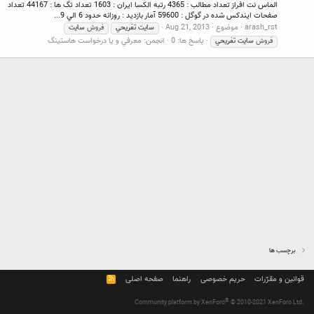
الماس نت افراز تعداد مطالب : 4365 رتبه الكسا ايران : 1603 تعداد تگ ها : 44167 تعداد
صفحات ايندكس شده در گوگل : 59600 آمار بازديد : روزانه حدود 6 الي 9...
arash_rst
موضوع
Aug 21, 2013
سايت
تفريحي
فروش
سايت
پاسخ ها: 0
انجمن:
معرفي و يا درخواست هاستينگ
فروش
سايت
تفريحي
برچسب ها
قوانین و مقرّرات
حریم خصوصی
راهنما
صفحه اصلی
R
S
S
®
Community platform by XenForo
© 2010-2021 XenForo Ltd.