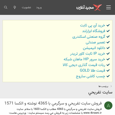
ورود
عضویت
خرید آی پی ثابت
فروشگاه ابزارلند
گروه صنعتی اسکندری
تعمیر صندلی
داتلود انیمیشن
خرید IP ثابت کاور تریدر
خرید سرور HP ماهان شبکه
ربات قیمت گذاری دیجی کالا
قیمت طلا GOLD
چسب کاشی ساروج
برچسب ها
سايت تفريحي
فروش سايت تفريحي و سرگرمي با 4365 نوشته و الكسا 1571
A
فروش سايت تفريحي و سرگرمي با 4365 مطلب و الكسا 1603 با سلام. سايت
www.4irooni.ir با مشخصات زير به فروش مي رسد سيستم سايت : وردپرس هاست: