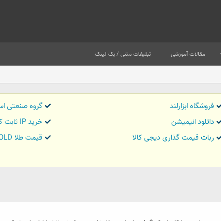
مقالات آموزشی
تبلیغات متنی / بک لینک
فروشگاه ابزارلند
گروه صنعتی اس
داتلود انیمیشن
خرید IP ثابت کاور تریدر
ربات قیمت گذاری دیجی کالا
قیمت طلا GOLD