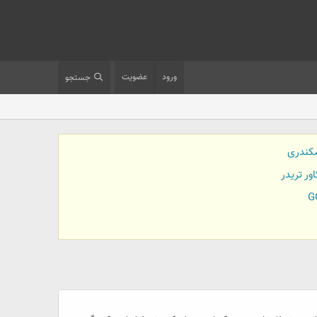
ورود
عضویت
جستجو
کندری