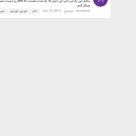
چیکار کنم
arshamtt
موضوع
Jun 15, 2013
خام
دی
وی
دی
پلیر
سی