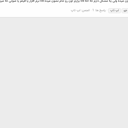
سلام من یه لپ تاپ دل دارم که یه مدت هست که dvd رو درست نشون میده و
پاسخ ها: 1
انجمن:
لپ تاپ
دی
لپ تاپ