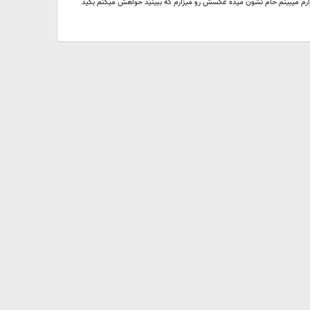
لی یه مشکل دارم که اگه cd بزارم اون رو خام نشون میده cd نرم افزار یا فیلم یا صوتی که میزارم میبینم خام نشون میده عکسش رو میزارم که ببینید خواهش میکنم بگید