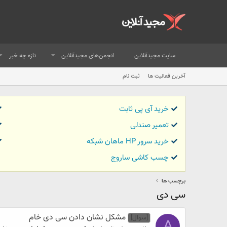
سایت مجیدآنلاین
انجمن‌های مجیدآنلاین
تازه چه خبر
آخرین فعالیت ها
ثبت نام
خرید آی پی ثابت
تعمیر صندلی
خرید سرور HP ماهان شبکه
چسب کاشی ساروج
برچسب ها
سی دی
مشکل نشان دادن سی دی خام
[سوال]
A