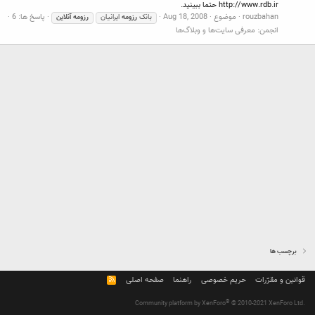
http://www.rdb.ir حتما ببینید.
rouzbahan
موضوع
Aug 18, 2008
پاسخ ها: 6
بانک
رزومه
ایرانیان
رزومه
آنلاین
انجمن:
معرفی سایت‌ها و وبلاگ‌ها
برچسب ها
قوانین و مقرّرات
حریم خصوصی
راهنما
صفحه اصلی
R
S
S
®
Community platform by XenForo
© 2010-2021 XenForo Ltd.