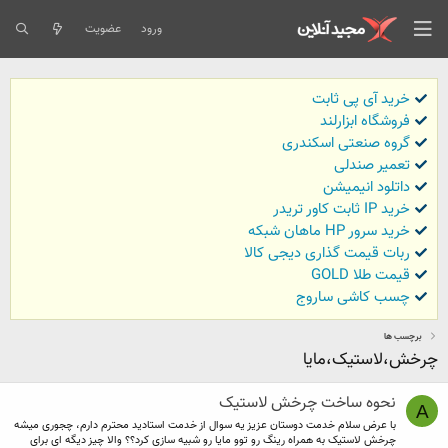
ورود
عضویت
خرید آی پی ثابت
فروشگاه ابزارلند
گروه صنعتی اسکندری
تعمیر صندلی
داتلود انیمیشن
خرید IP ثابت کاور تریدر
خرید سرور HP ماهان شبکه
ربات قیمت گذاری دیجی کالا
قیمت طلا GOLD
چسب کاشی ساروج
برچسب ها
چرخش،لاستیک،مایا
نحوه ساخت چرخش لاستیک
A
با عرض سلام خدمت دوستان عزیز یه سوال از خدمت استادید محترم دارم، چجوری میشه
چرخش لاستیک به همراه رینگ رو توو مایا رو شبیه سازی کرد؟؟ والا چیز دیگه ای برای