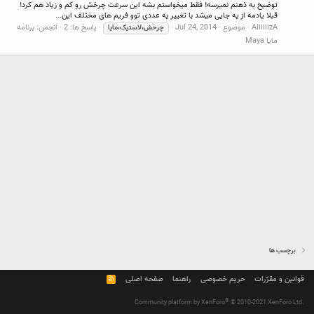
توضیح به ذهنم نمیرسه! فقط میخواستم بشه این سرعت چرخش رو کم و زیاد هم کرد!
قبلا یادمه از یه جایی میشد با تغییر یه عددی توو فریم های مختلف این...
AliiiiizA
موضوع
Jul 24, 2014
پاسخ ها: 2
انجمن:
برنامه
چرخش،لاستیک،مایا
مایا Maya
برچسب ها
قوانین و مقرّرات
حریم خصوصی
راهنما
صفحه اصلی
R
S
S
®
Community platform by XenForo
© 2010-2021 XenForo Ltd.