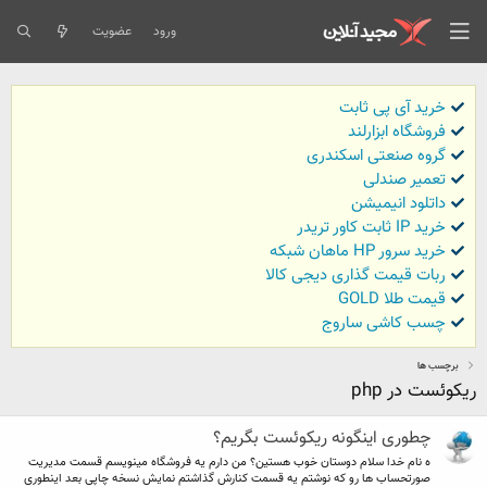
ورود
عضویت
خرید آی پی ثابت
فروشگاه ابزارلند
گروه صنعتی اسکندری
تعمیر صندلی
داتلود انیمیشن
خرید IP ثابت کاور تریدر
خرید سرور HP ماهان شبکه
ربات قیمت گذاری دیجی کالا
قیمت طلا GOLD
چسب کاشی ساروج
برچسب ها
ریکوئست در php
چطوری اینگونه ریکوئست بگریم؟
ه نام خدا سلام دوستان خوب هستین؟ من دارم یه فروشگاه مینویسم قسمت مدیریت
صورتحساب ها رو که نوشتم یه قسمت کنارش گذاشتم نمایش نسخه چاپی بعد اینطوری