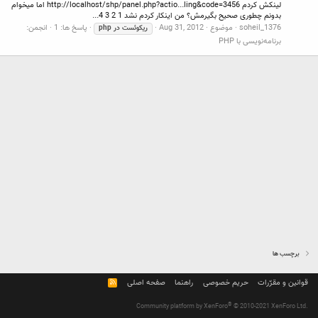
لینکش کردم http://localhost/shp/panel.php?actio...ling&code=3456 اما میخوام
بدونم چطوری صحیح بگیرمش؟ من اینکار کردم نشد 1 2 3 4...
soheil_1376
موضوع
Aug 31, 2012
پاسخ ها: 1
انجمن:
ریکوئست
در
php
برنامه‌نویسی با PHP
برچسب ها
قوانین و مقرّرات
حریم خصوصی
راهنما
صفحه اصلی
R
S
S
®
Community platform by XenForo
© 2010-2021 XenForo Ltd.