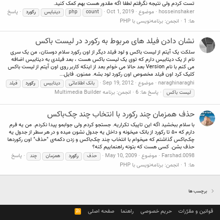
تست کردم ولی نتیجه نگرفتم لطفا اگه مقدور هست بهم کمک کنید.
hosseinshaker
موضوع
Oct 1, 2019
پاسخ
count
php
دیتبایس
رکورد
ها: 1
انجمن:
برنامه‌نویسی با PHP
نشان دادن فیلد های مربوط به رکورد در لیست باکس
سلکت یک آیتم از لیست باکس و لود فیلد دیگر از اون رکورد سلام دوستان، من یک سری
نام از یک دیتابیس دارم که توی یک لیست باکس هست ، بعد فیلدی به دیتابیس اضافه
می کنم با نام Version بعد حالا می خوام بعد از اینکه کاربر روی اون آیتم از لیست باکس
کلیک کرد اون فیلد مخصوص اون رکورد لود بشه. ممنون. فایل...
naraghinaraghi
موضوع
Sep 19, 2012
بانک اطلاعاتی
دیتابیس
رکورد
فیلد
پاسخ ها: 6
انجمن:
برنامه Multimedia Builder
لیست باکس
حذف همزمان چند رکورد با انتخاب چند چک‌باکس‌
با سلام ببخشید اگه این تاپیک تکراریه. جستجو کردم ولی جوابمو پیدا نکردم. من یه فرم
دارم که ۵۰ تا رکورد از بانک میخونه و داخل یه جدول نشون میده و در هر سطر از جدول یه
چک‌باکس گذاشتم که میخوام با انتخاب چند چک‌باکس و زدن دکمه‌ی "حذف" اون رکوردها
حذف بشن. کسی هست که بتونه راهنماییم کنه؟
Farshad.0098
موضوع
May 10, 2009
پاسخ
حذف
رکورد
همزمان
چند
ها: 1
انجمن:
برنامه‌نویسی با PHP
برچسب ها
قوانین و مقرّرات
حریم خصوصی
راهنما
صفحه اصلی
R
S