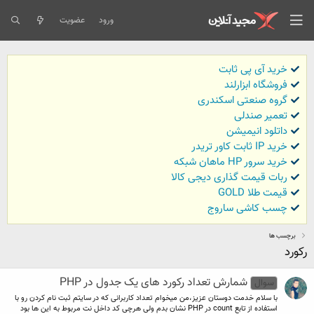
ورود
عضویت
خرید آی پی ثابت
فروشگاه ابزارلند
گروه صنعتی اسکندری
تعمیر صندلی
داتلود انیمیشن
خرید IP ثابت کاور تریدر
خرید سرور HP ماهان شبکه
ربات قیمت گذاری دیجی کالا
قیمت طلا GOLD
چسب کاشی ساروج
برچسب ها
رکورد
شمارش تعداد رکورد های یک جدول در PHP
سوال
با سلام خدمت دوستان عزیز،من میخوام تعداد کاربرانی که در سایتم ثبت نام کردن رو با
استفاده از تابع count در PHP نشان بدم ولی هرچی کد داخل نت مربوط به این ها بود