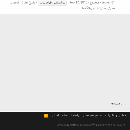
tebyan31
موضوع
Feb 17, 2010
پاسخ ها: 0
انجمن:
روانشناسی
طراحی
وب
معرفی سایت‌ها و وبلاگ‌ها
برچسب ها
قوانین و مقرّرات
حریم خصوصی
راهنما
صفحه اصلی
R
S
S
®
Community platform by XenForo
© 2010-2021 XenForo Ltd.