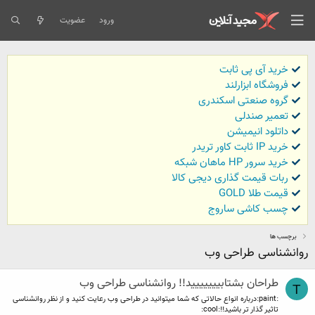
ورود
عضویت
خرید آی پی ثابت
فروشگاه ابزارلند
گروه صنعتی اسکندری
تعمیر صندلی
داتلود انیمیشن
خرید IP ثابت کاور تریدر
خرید سرور HP ماهان شبکه
ربات قیمت گذاری دیجی کالا
قیمت طلا GOLD
چسب کاشی ساروج
برچسب ها
روانشناسی طراحی وب
طراحان بشتابییییییید!! روانشناسی طراحی وب
T
:paint:درباره انواع حالاتی که شما میتوانید در طراحی وب رعایت کنید و از نظر روانشناسی
تاثیر گذار تر باشید!!:cool: