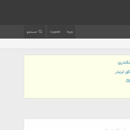
ورود
عضویت
جستجو
کندری