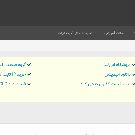
مقالات آموزشی
تبلیغات متنی / بک لینک
فروشگاه ابزارلند
گروه صنعتی اس
داتلود انیمیشن
خرید IP ثابت کاور تریدر
ربات قیمت گذاری دیجی کالا
قیمت طلا GOLD