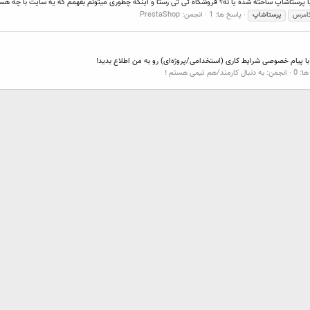
با پرستاشاپ ساخته شده یا نه؟ فروشگاه تی تی رستا و اینکه چطوری میتونم بفهمم که یه سایت با چه ه
پاسخ ها: 1
انجمن:
PrestaShop
امرس
پرستاشاپ
با پیام خصوصی شرایط کاری (استخدامی/پروژه‌ای) رو به من اطلاع بدید!
ا: 0
انجمن:
به دنبال کارمند/هم تیمی هستم !