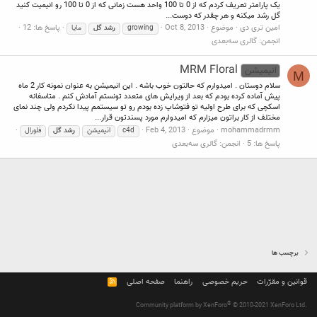
یک پارامتر تعریف کردم که از 0 تا 100 واحد هست زمانی که از 0 تا 100 رو انیمیت کنید
گل رشد میکنه و هر چقدر که دوست...
امین تری دی
موضوع
Oct 8, 2013
پاسخ ها: 12
growing
رشد
گل
مایا
انجمن:
گالری سه‌بعدی
MRM Floral
انیمیشن
M
سلام دوستان . امیدوارم که حالتون خوب باشه . این انیمیشن به عنوان نمونه کار 2 ماه
پیش آماده کرده بودم که بعد از ویرایش های متعدد تونستم آمادش کنم . متاسفانه
اسکچی که برای طرح اولیه تو فتوشاپ زده بودم رو تو سیستمم پیدا نکردم ولی چند نمای
مختلف از کار براتون میزارم که امیدوارم مورد پسندتون قرار...
mohammadrmm
موضوع
Feb 4, 2013
c4d
انیمیشن
رشد
گل
فلورال
پاسخ ها: 5
انجمن:
گالری سه‌بعدی
برچسب ها
قوانین و مقرّرات
حریم خصوصی
راهنما
صفحه اصلی
R
S
S
®
Community platform by XenForo
© 2010-2021 XenForo Ltd.