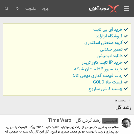
ورود
عضویت
خرید آی پی ثابت
فروشگاه ابزارلند
گروه صنعتی اسکندری
تعمیر صندلی
داتلود انیمیشن
خرید IP ثابت کاور تریدر
خرید سرور HP ماهان شبکه
ربات قیمت گذاری دیجی کالا
قیمت طلا GOLD
چسب کاشی ساروج
برچسب ها
رشد گل
رشد کردن گل _ Time Warp
انیمیشن
سلام جدیدترین کار من رو از لینک زیر میتونید دانلود کنید :rose: ریگ . انیمیت با من بود
نور پردازی و رندر با دوست خویم محمد صدری توضیح : کل این کار زیگ شده به صورتی که