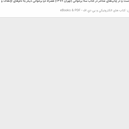
ن:
كتاب های الكترونيكي و پي دي اف - eBooks & PDF