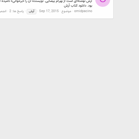
بود. دانلود کتاب آرش
omidpacino
موضوع
Sep 17, 2015
پاسخ ها: 2
انجم
آرش