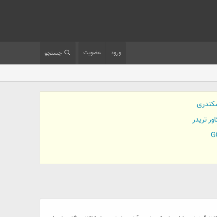
ورود
عضویت
جستجو
کندری