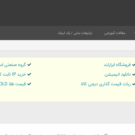
مقالات آموزشی
تبلیغات متنی / بک لینک
فروشگاه ابزارلند
گروه صنعتی اس
داتلود انیمیشن
خرید IP ثابت کاور تریدر
ربات قیمت گذاری دیجی کالا
قیمت طلا GOLD