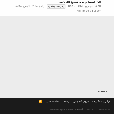
الله . امیدوارم خوب توضیح داده باشم.
sibil
موضوع
Dec 3, 2013
پاسخ ها: 2
انجمن:
برنامه
رسپانسیو
پنجره
Multimedia Builder
برچسب ها
قوانین و مقرّرات
حریم خصوصی
راهنما
صفحه اصلی
R
S
S
®
Community platform by XenForo
© 2010-2021 XenForo Ltd.