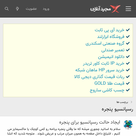
ورود
عضویت
خرید آی پی ثابت
فروشگاه ابزارلند
گروه صنعتی اسکندری
تعمیر صندلی
داتلود انیمیشن
خرید IP ثابت کاور تریدر
خرید سرور HP ماهان شبکه
ربات قیمت گذاری دیجی کالا
قیمت طلا GOLD
چسب کاشی ساروج
برچسب ها
رسپانسیو پنجره
ایجاد حالت رسپانسیو برای پنجره
سلام به اساتید چجوری میشه که ما وقتی پنجره برنامه رو کمی کوچک یا ماکسیمایز می
کنیم ، اشیائ داخل صفحه به همون میزان مرتب و عریض شوند . متوجه شدید که انشا