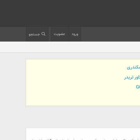
ورود
عضویت
جستجو
کندری