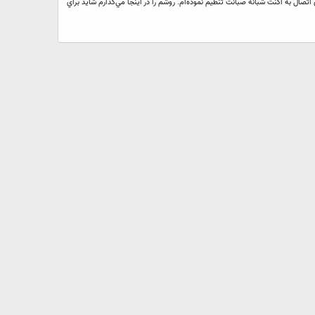
به شكل زير سيستم خودم را براي اتصال به اكنت شبانه صبانت تنظيم نموده‌ام. روشم را در اينجا مي‌گذارم شايد براي