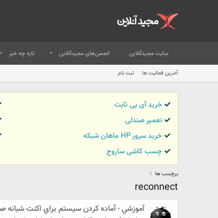
سایت مجیدآنلاین
انجمن‌های مجیدآنلاین
تازه چه خبر
آخرین فعالیت ها
ثبت نام
خرید آی پی ثابت
تعمیر صندلی
خرید سرور HP ماهان شبکه
چسب کاشی ساروج
برچسب ها
reconnect
آموزشي - آماده كردن سيستم براي اكنت شبانه ص