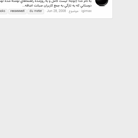
دوستاني كه به تازگي به جمع كاربران صبانت اضافه...
igimax
موضوع
Jun 28, 2008
asks
reconnect
du meter