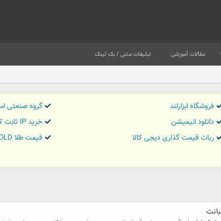
مقالات آموزشی
تبلیغات متنی / بک لینک
فروشگاه ابزارلند
گروه صنعتی اس
داتلود انیمیشن
خرید IP ثابت کاور تریدر
ربات قیمت گذاری دیجی کالا
قیمت طلا GOLD
بانت