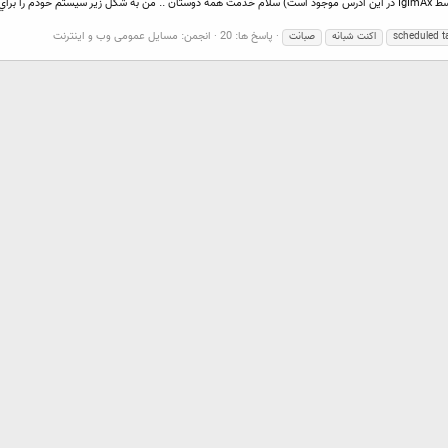
به نام خدا (توجه: ليست كامل و به روزشده راهنماهاي نوشته شده توسط IgImAx در اين آدرس موجود است) سلام خدمت همه دوستان .. من 
پاسخ ها: 20
انجمن:
مسایل عمومی وب و اینترنت
scheduled t
اكنت شبانه
صبانت