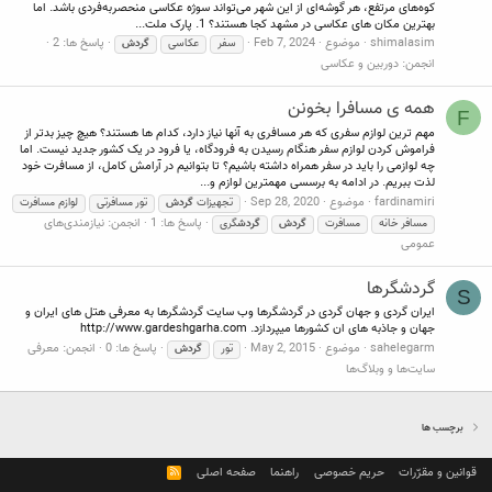
کوه‌های مرتفع، هر گوشه‌ای از این شهر می‌تواند سوژه عکاسی منحصربه‌فردی باشد. اما
بهترین مکان های عکاسی در مشهد کجا هستند؟ 1. پارک ملت...
shimalasim
موضوع
Feb 7, 2024
پاسخ ها: 2
سفر
عکاسی
گردش
انجمن:
دوربین و عکاسی
همه ی مسافرا بخونن
F
مهم ترین لوازم سفری که هر مسافری به آنها نیاز دارد، کدام ها هستند؟ هیچ چیز بدتر از
فراموش کردن لوازم سفر هنگام رسیدن به فرودگاه، یا فرود در یک کشور جدید نیست. اما
چه لوازمی را باید در سفر همراه داشته باشیم؟ تا بتوانیم در آرامش کامل، از مسافرت خود
لذت ببریم. در ادامه به برسسی مهمترین لوازم و...
fardinamiri
موضوع
Sep 28, 2020
تجهیزات
گردش
تور مسافرتی
لوازم مسافرت
پاسخ ها: 1
انجمن:
نیازمندی‌های
مسافر خانه
مسافرت
گردش
گردش
گری
عمومی
گردشگرها
S
ایران گردی و جهان گردی در گردشگرها وب سایت گردشگرها به معرفی هتل های ایران و
جهان و جاذبه های ان کشورها میپردازد. http://www.gardeshgarha.com
sahelegarm
موضوع
May 2, 2015
پاسخ ها: 0
انجمن:
معرفی
تور
گردش
سایت‌ها و وبلاگ‌ها
برچسب ها
قوانین و مقرّرات
حریم خصوصی
راهنما
صفحه اصلی
R
S