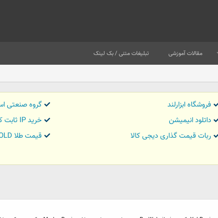
مقالات آموزشی
تبلیغات متنی / بک لینک
فروشگاه ابزارلند
گروه صنعتی اس
داتلود انیمیشن
خرید IP ثابت کاور تریدر
ربات قیمت گذاری دیجی کالا
قیمت طلا GOLD