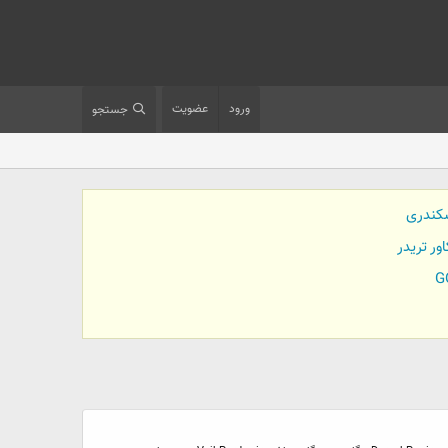
ورود
عضویت
جستجو
کندری