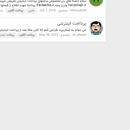
VarizeVajh.ir واریز وجه Pardakhta.ir پرداختا جهت اطلاع از قیمتها نام دامین مورد...
HhosseinN
موضوع
Jun 1, 2016
پاس
دامین
پرداخت
آنلاین
پرداخت اینترنتی
می خوام یه اسکریپت طراحی کنم که کاربر مثلا بعد از پرداخت اینتر
ps_ehsan
موضوع
May 26, 2013
پرداخت
آنلاین
پرداخت
اینتر