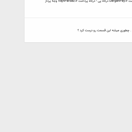
سلام دامنه های زیر مخصوص سایتهای پرداخت اینترنتی بفروش میرسد YekPay.ir یک پی PayWebsite.ir پی وبسایت - وبسایت پرداخت MarkazPay.ir مرکز پی - مرکز پرداخت DargahPay.ir درگاه پی - درگاه پرداخت VajhPardaz.ir وجه پرداز
دم . چطوری میشه این قسمت رو درست کرد ؟