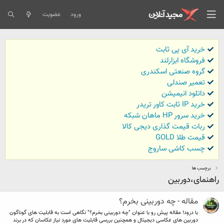
ورود
عضویت
خرید آی پی ثابت
فروشگاه ابزارلند
گروه صنعتی اسکندری
تعمیر صندلی
داتلود انیمیشن
خرید IP ثابت کاور تریدر
خرید سرور HP ماهان شبکه
ربات قیمت گذاری دیجی کالا
قیمت طلا GOLD
چسب کاشی ساروج
برچسب ها
راهنمای،دوربین
مقاله - چه دوربینی بخرم؟
با درود! مقاله پیش رو با عنوان "چه دوربینی بخرم؟" نگاهی است به قابلیت های گوناگون
دوربین های عکاسی دیجیتال و همچنین بررسی قابلیت های مورد نیاز عکاسان که در برند