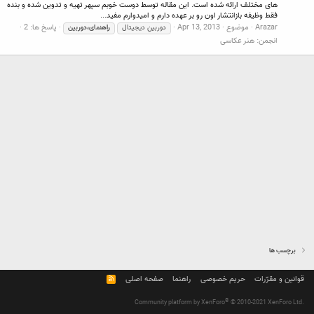
های مختلف ارائه شده است. این مقاله توسط دوست خوبم سپهر تهیه و تدوین شده و بنده
فقط وظیفه بازانتشار اون رو بر عهده دارم و امیدوارم مفید...
Arazar
موضوع
Apr 13, 2013
پاسخ ها: 2
دوربین دیجیتال
راهنمای،دوربین
انجمن:
هنر عکاسی
برچسب ها
قوانین و مقرّرات
حریم خصوصی
راهنما
صفحه اصلی
R
S
S
®
Community platform by XenForo
© 2010-2021 XenForo Ltd.