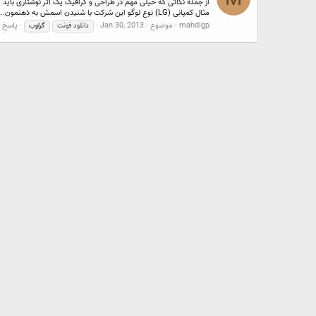
از جمله نکاتی که خیلی مهم در طراحی و گرافیک یک اثر نوشتاری باید
مثال کمپانی (LG) نوع لوگو این شرکت با شنیدن اسمش به ذهنمون...
mahdigp
موضوع
Jan 30, 2013
پاسخ ها
دانلود فونت
گراوب