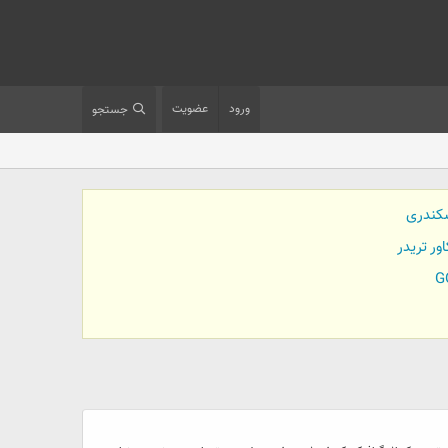
ورود
عضویت
جستجو
کندری