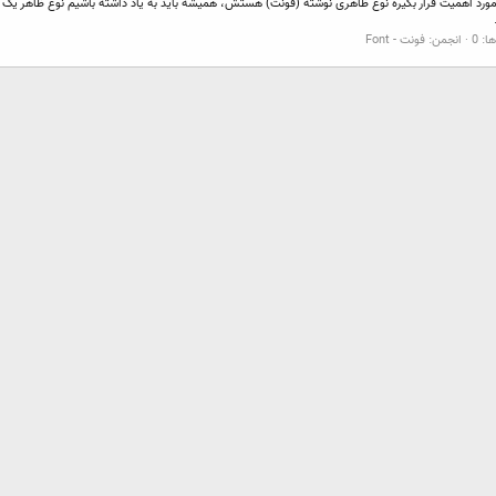
 مورد اهمیت قرار بگیره نوع ظاهری نوشته (فونت) هستش، همیشه باید به یاد داشته باشیم نوع ظاهر یک م
: 0
انجمن:
فونت - Font