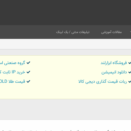
مقالات آموزشی
تبلیغات متنی / بک لینک
فروشگاه ابزارلند
گروه صنعتی اس
داتلود انیمیشن
خرید IP ثابت کاور تریدر
ربات قیمت گذاری دیجی کالا
قیمت طلا GOLD