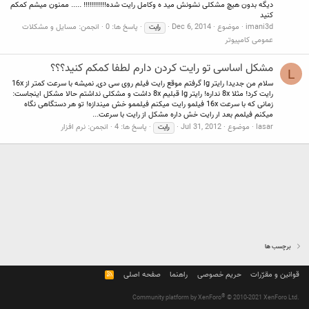
دیگه بدون هیچ مشکلی نشونش مید ه وکامل رایت شده!!!!!!!!!!! ..... ممنون میشم کمکم
کنید
imani3d
موضوع
Dec 6, 2014
پاسخ ها: 0
انجمن:
مسایل و مشکلات
رایت
عمومی کامپیوتر
مشکل اساسی تو رایت کردن دارم لطفا کمکم کنید؟؟؟
L
سلام من جدیدا رایتر lg گرفتم موقع رایت فیلم روی سی دی, نمیشه با سرعت کمتر از 16x
رایت کرد! مثلا 8x نداره! رایتر lg قبلیم 8x داشت و مشکلی نداشتم حالا مشکل اینجاست:
زمانی که با سرعت 16x فیلمو رایت میکنم فیلممو خش میندازه! تو هر دستگاهی نگاه
میکنم فیلمم بعد ار رایت خش داره مشکل از رایت با سرعت...
lasar
موضوع
Jul 31, 2012
پاسخ ها: 4
انجمن:
نرم افزار
رایت
برچسب ها
قوانین و مقرّرات
حریم خصوصی
راهنما
صفحه اصلی
R
S
S
®
Community platform by XenForo
© 2010-2021 XenForo Ltd.