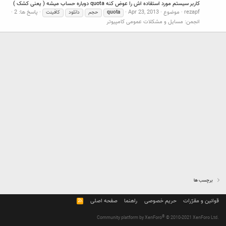
کاربر سیستم مورد استفاده اش را عوض کنه quota دوباره حساب میشه ( یعنی کشک )
rezapf
موضوع
Apr 23, 2013
پاسخ ها: 2
quota
حجم
دانلود
کافینت
انجمن:
مسایل و مشکلات عمومی کامپیوتر
برچسب ها
قوانین و مقرّرات
حریم خصوصی
راهنما
صفحه اصلی
R
S
S
®
Community platform by XenForo
© 2010-2021 XenForo Ltd.