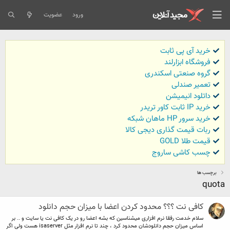
ورود
عضویت
خرید آی پی ثابت
فروشگاه ابزارلند
گروه صنعتی اسکندری
تعمیر صندلی
داتلود انیمیشن
خرید IP ثابت کاور تریدر
خرید سرور HP ماهان شبکه
ربات قیمت گذاری دیجی کالا
قیمت طلا GOLD
چسب کاشی ساروج
برچسب ها
quota
کافی نت ؟؟؟ محدود کردن اعضا با میزان حجم دانلود
سلام خدمت رفقا نرم افزاری میشناسین که بشه اعضا رو در یک کافی نت یا سایت و .. بر
اساس میزان حجم دانلودشان محدود کرد ، چند تا نرم افزار مثل isaserver هست ولی اگر