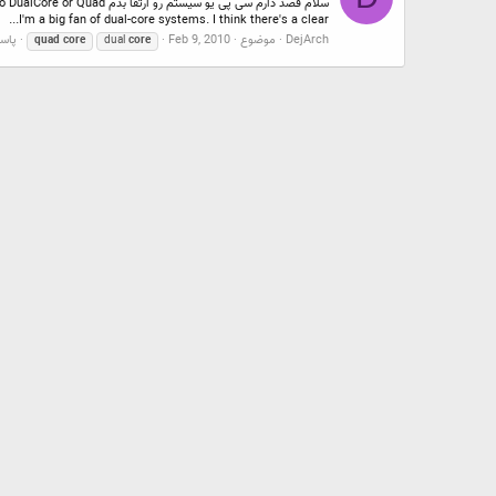
I'm a big fan of dual-core systems. I think there's a clear...
DejArch
موضوع
Feb 9, 2010
پاسخ
quad
core
dual
core