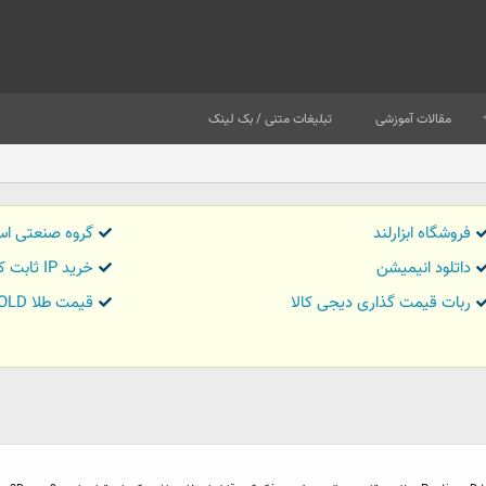
مقالات آموزشی
تبلیغات متنی / بک لینک
فروشگاه ابزارلند
گروه صنعتی اس
داتلود انیمیشن
خرید IP ثابت کاور تریدر
ربات قیمت گذاری دیجی کالا
قیمت طلا GOLD