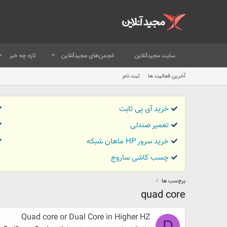
سایت مجیدآنلاین
انجمن‌های مجیدآنلاین
تازه چه خبر
آخرین فعالیت ها
ثبت نام
خرید آی پی ثابت
تعمیر صندلی
خرید سرور HP ماهان شبکه
چسب کاشی ساروج
برچسب ها
quad core
Quad core or Dual Core in Higher HZ
D