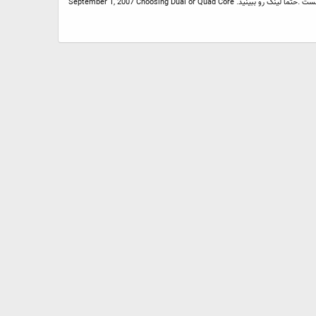
سلام قصد دارم سی پی یو سیستم رو ارتقا بدم Pentium D to DualCore or Quad مطلب مقایسه جالبی برخوردم فکر کنم قابل استفاده باشه یکی از مقیاسها هم 3Dmax 9 هست .حتما لینک رو ببینید. September 1, 2007 Choosing Dual or Quad Core