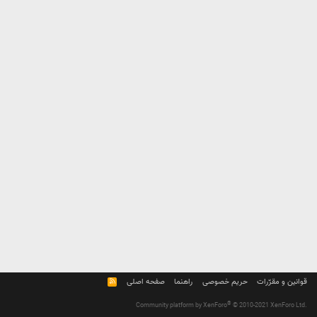
R
صفحه اصلی
راهنما
حریم خصوصی
قوانین و مقرّرات
S
S
®
Community platform by XenForo
© 2010-2021 XenForo Ltd.