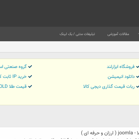
مقالات آموزشی
تبلیغات متنی / بک لینک
فروشگاه ابزارلند
گروه صنعتی اس
داتلود انیمیشن
خرید IP ثابت کاور تریدر
ربات قیمت گذاری دیجی کالا
قیمت طلا GOLD
ای )