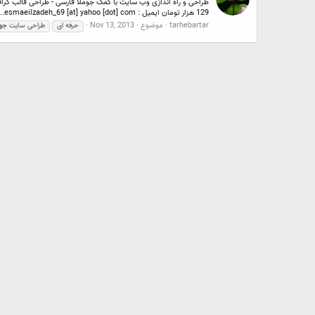
129 هزار تومان ایمیل : esmaeilzadeh_69 [at] yahoo [dot] com...
tarhebartar
موضوع
Nov 13, 2013
حرفه ای
طراحی سایت
جوم