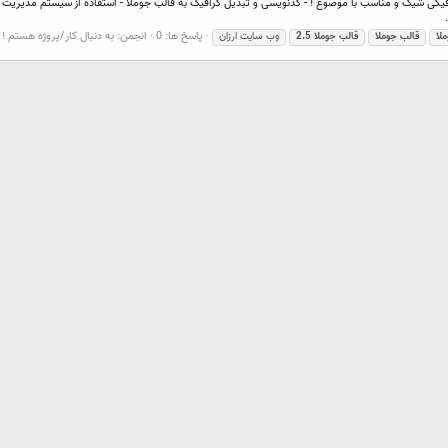
پاسخ ها: 0
انجمن:
به دنبال کار/پروژه هستم !
لا
قالب
جوملا
قالب
جوملا
2.5
وب سایت ارزان