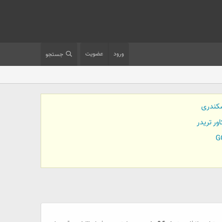
ورود
عضویت
جستجو
کندری