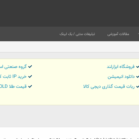
مقالات آموزشی
تبلیغات متنی / بک لینک
فروشگاه ابزارلند
گروه صنعتی اس
داتلود انیمیشن
خرید IP ثابت کاور تریدر
ربات قیمت گذاری دیجی کالا
قیمت طلا GOLD