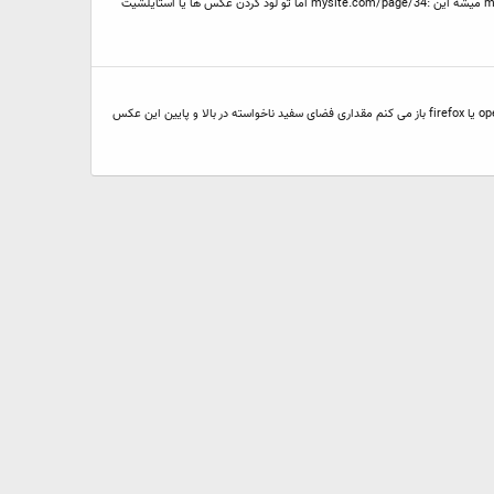
سلام من با این کد آدرس ها رو کوتاه می کنم RewriteRule ^([^/\.]+)/([^/\.]+)/?$ index.php?task=$1&id=$2 [L] مثلا این : mysite.com/index.php?task=page&id=34 میشه این :mysite.com/page/34 اما تو لود کردن عکس ها یا استایلشیت
با عرض سلام خدمت دوستان من وقتی خاصیت repeat-x را برای یک عکس فعال می کنم در internet explorer به درستی نمایش داده میشه ولی وقتی همون صفحه رو با opera یا firefox باز می کنم مقداری فضای سفید ناخواسته در بالا و پایین این عکس