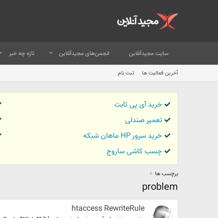
سایت مجیدآنلاین
انجمن‌های مجیدآنلاین
تازه چه خبر
آخرین فعالیت ها
ثبت نام
خرید آی پی ثابت
تعمیر صندلی
خرید سرور HP ماهان شبکه
چسب کاشی ساروج
برچسب ها
problem
htaccess RewriteRule