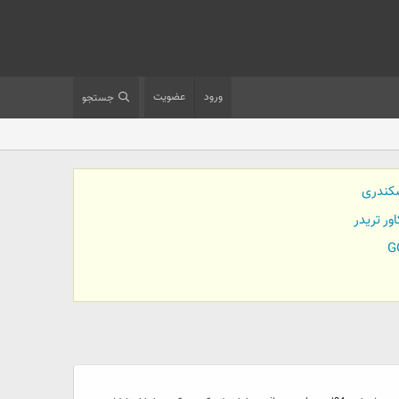
ورود
عضویت
جستجو
کندری