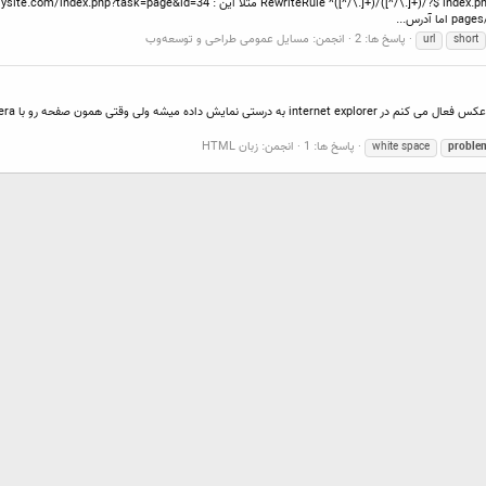
پاسخ ها: 2
انجمن:
مسایل عمومی طراحی و توسعه‌وب
url
short
پاسخ ها: 1
انجمن:
زبان HTML
white space
proble