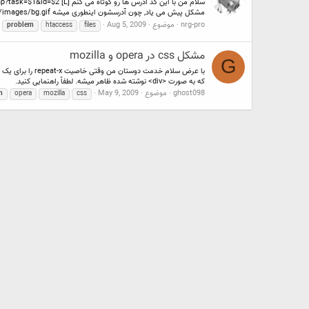
مشکل پیش می یاد, چون آدرسشون اینطوری میشه pages/images/bg.gif اما آدرس...
nrg-pro
موضوع
Aug 5, 2009
problem
htaccess
files
مشکل css در opera و mozilla
G
که به صورت <div> نوشته شده ظاهر میشه. لطفاً راهنمایی کنید.
ghost098
موضوع
May 9, 2009
m
opera
mozilla
css