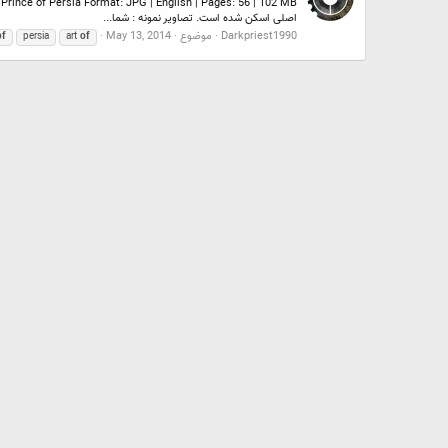
اصلی اسکن شده است. تصاویر نمونه : شما...
Darkpriest1990
موضوع
May 13, 2014
of
persia
art
of