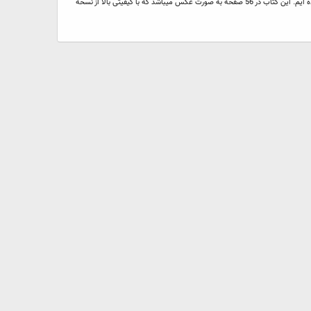
The Art of Prince of Persia Format: JPG | English | Pages: 56 | 102 MB با سلام در این پست برای شما کتاب الکترونیکی The Art of Prince of Persia را آماده نموده ایم. این کتاب در 56 صفحه به صورت عکس میباشد که با کیفیتی بالا از نسخه