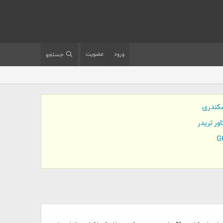
ورود
عضویت
جستجو
کندری