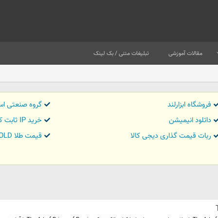
مقالات آموزشی
تبلیغات متنی / بک لینک
فروشگاه ابزارلند
گروه صنعتی اس
داتلود انیمیشن
خرید IP ثابت کاور تریدر
ربات قیمت گذاری دیجی کالا
قیمت طلا GOLD