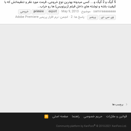
5 گیگ و 2 گیگ و.... کسی میدونه بهترین نوع خروجی، فرمت مورد نظر و تنظیماتش که با
کیفیت باشه و نوشته های داخل فیلم (زیرنویس) ها رو خراب...
samiraaaaaaaa
موضوع
May 9, 2013
export
primire
خروجی
پاسخ ها: 2
انجمن:
نرم افزار پریمیر Adobe Premiere
وی سی دی
پریمیر
برچسب ها
قوانین و مقرّرات
حریم خصوصی
راهنما
صفحه اصلی
R
S
S
®
Community platform by XenForo
© 2010-2021 XenForo Ltd.