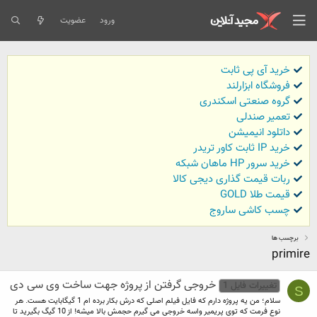
ورود
عضویت
خرید آی پی ثابت
فروشگاه ابزارلند
گروه صنعتی اسکندری
تعمیر صندلی
داتلود انیمیشن
خرید IP ثابت کاور تریدر
خرید سرور HP ماهان شبکه
ربات قیمت گذاری دیجی کالا
قیمت طلا GOLD
چسب کاشی ساروج
برچسب ها
primire
خروجی گرفتن از پروژه جهت ساخت وی سی دی
تغییرات فایل 1
S
سلام؛ من یه پروژه دارم که فایل فیلم اصلی که درش بکار برده ام 1 گیگابایت هست. هر
نوع فرمت که توی پریمیر واسه خروجی می گیرم حجمش بالا میشه! از 10 گیگ بگیرید تا