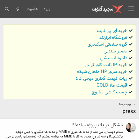
ورود
عضویت
خرید آی پی ثابت
فروشگاه ابزارلند
گروه صنعتی اسکندری
تعمیر صندلی
داتلود انیمیشن
خرید IP ثابت کاور تریدر
خرید سرور HP ماهان شبکه
ربات قیمت گذاری دیجی کالا
قیمت طلا GOLD
چسب کاشی ساروج
برچسب ها
press
مشكل در يك پروژه ساده!!!
سلام دوستان. من بعد از مدت ها دوري از MMB و مدت ها درگيري با درس دوباره
برگشتم.:D واسه شروع مجدد به كار با MMB يه برنامه نوشتم كه توضيحشو پايين تر مي