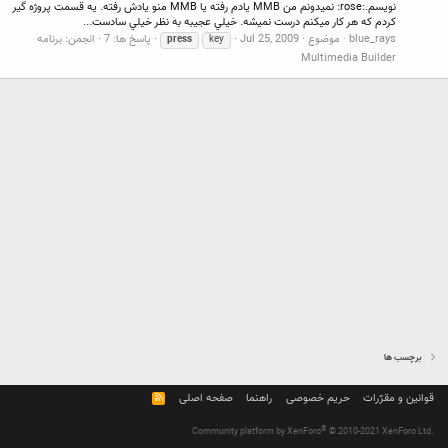
نويسم.:rose: نميدونم من MMB يادم رفته يا MMB منو يادش رفته. يه قسمت پروژه گير
كردم كه هر كار ميكنم درست نميشه. خيلي عجيبه به نظر خيلي سادست...
blue_rays
موضوع
Jul 25, 2009
پاسخ ها: 7
انجمن:
برنامه
press
key
Multimedia Builder
برچسب ها
قوانین و مقرّرات
حریم خصوصی
راهنما
صفحه اصلی
R
S
S
®
Community platform by XenForo
© 2010-2021 XenForo Ltd.