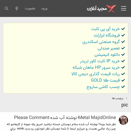
ورود
عضویت
خرید آی پی ثابت
فروشگاه ابزارلند
گروه صنعتی اسکندری
تعمیر صندلی
داتلود انیمیشن
خرید IP ثابت کاور تریدر
خرید سرور HP ماهان شبکه
ربات قیمت گذاری دیجی کالا
قیمت طلا GOLD
چسب کاشی ساروج
برچسب ها
‍pic
Metal MajidOnline-نوشته آب شده-Please Comment
نظر شما چيه؟ نوشته آب شده سلام دوستان خسته نباشيد امروز يك نمونه از كارهامو كه
چيز زياد جالبي هست رو ميزارم اينجا تا شما دوستان نظر خودتون رو بديد:wink: براي