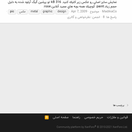
نمايش سايز اصلي رو عكس زير كليك كنيد. 316 kB تو پرشين گيگ آپلود شده به دليل
حجم زياد:paint: كوچيك همه بچه هاي مجيد آنلاين:rose:
MadikaCo
موضوع
Apr 7, 2009
design
graphic
metal
عكس
‍pic
پاسخ ها: 8
انجمن:
نظرخواهی و گالری
برچسب ها
قوانین و مقرّرات
حریم خصوصی
راهنما
صفحه اصلی
R
S
S
®
Community platform by XenForo
© 2010-2021 XenForo Ltd.