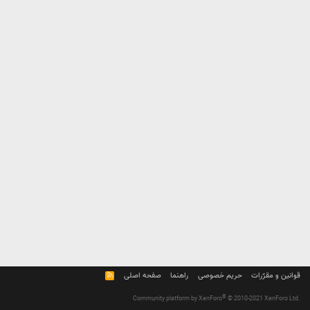
قوانین و مقرّرات
حریم خصوصی
راهنما
صفحه اصلی
R
S
S
®
Community platform by XenForo
© 2010-2021 XenForo Ltd.