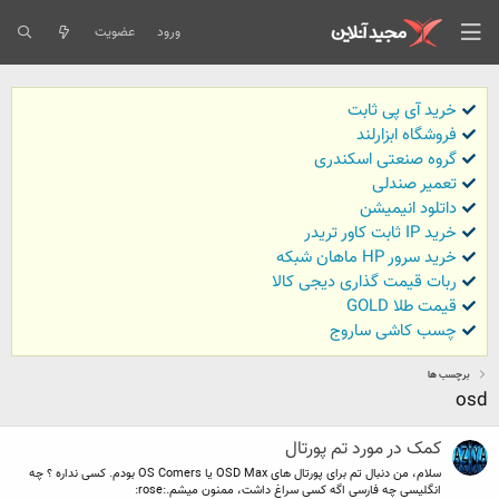
ورود
عضویت
خرید آی پی ثابت
فروشگاه ابزارلند
گروه صنعتی اسکندری
تعمیر صندلی
داتلود انیمیشن
خرید IP ثابت کاور تریدر
خرید سرور HP ماهان شبکه
ربات قیمت گذاری دیجی کالا
قیمت طلا GOLD
چسب کاشی ساروج
برچسب ها
osd
کمک در مورد تم پورتال
سلام، من دنبال تم برای پورتال های OSD Max یا OS Comers بودم. کسی نداره ؟ چه
انگلیسی چه فارسی اگه کسی سراغ داشت، ممنون میشم.:rose: