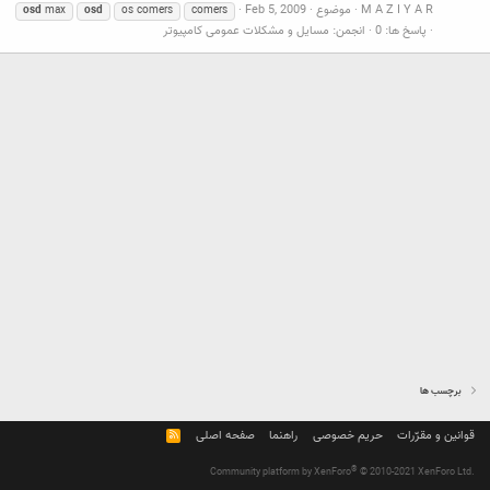
M A Z I Y A R
موضوع
Feb 5, 2009
osd
max
osd
os comers
comers
پاسخ ها: 0
انجمن:
مسایل و مشکلات عمومی کامپیوتر
برچسب ها
قوانین و مقرّرات
حریم خصوصی
راهنما
صفحه اصلی
R
S
S
®
Community platform by XenForo
© 2010-2021 XenForo Ltd.