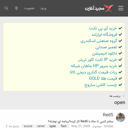
ورود
عضویت
خرید آی پی ثابت
فروشگاه ابزارلند
گروه صنعتی اسکندری
تعمیر صندلی
داتلود انیمیشن
خرید IP ثابت کاور تریدر
خرید سرور HP ماهان شبکه
ربات قیمت گذاری دیجی کالا
قیمت طلا GOLD
چسب کاشی ساروج
برچسب ها
open
Red5
سلام کسي تا حالا با Red5 کار کرده؟برنامه اي نوشته؟
binyaz
موضوع
May 21, 2009
پاسخ ها: 2
source
server
open
flash