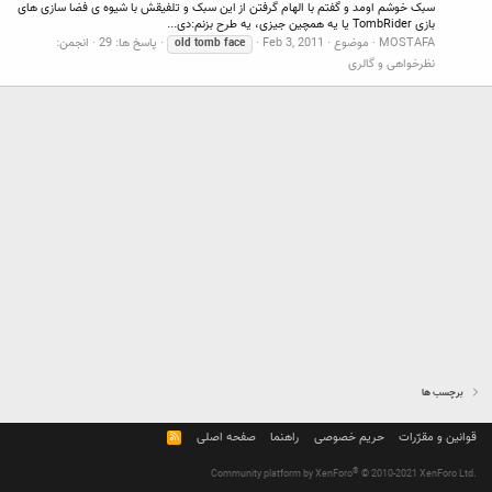
سبک خوشم اومد و گفتم با الهام گرفتن از این سبک و تلفیقش با شیوه ی فضا سازی های
بازی TombRider یا یه همچین جیزی، یه طرح بزنم:دی...
MOSTAFA
موضوع
Feb 3, 2011
پاسخ ها: 29
انجمن:
old
tomb
face
نظرخواهی و گالری
برچسب ها
قوانین و مقرّرات
حریم خصوصی
راهنما
صفحه اصلی
R
S
S
®
Community platform by XenForo
© 2010-2021 XenForo Ltd.