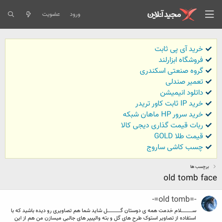
ورود
عضویت
خرید آی پی ثابت
فروشگاه ابزارلند
گروه صنعتی اسکندری
تعمیر صندلی
داتلود انیمیشن
خرید IP ثابت کاور تریدر
خرید سرور HP ماهان شبکه
ربات قیمت گذاری دیجی کالا
قیمت طلا GOLD
چسب کاشی ساروج
برچسب ها
old tomb face
-=old tomb=-
ســـــــــــلام خدمت همه ی دوستان گـــــــــــــل شاید شما هم تصاویری رو دیده باشید که با
استفاده از تصاویر استوک طرح های گل و بته والپیپر های جالبی میسازن من هم از این