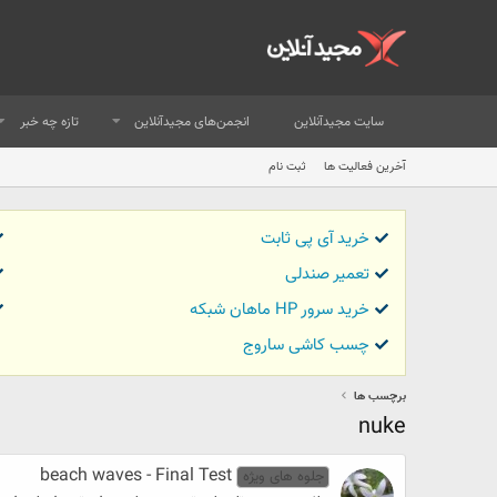
سایت مجیدآنلاین
انجمن‌های مجیدآنلاین
تازه چه خبر
آخرین فعالیت ها
ثبت نام
خرید آی پی ثابت
تعمیر صندلی
خرید سرور HP ماهان شبکه
چسب کاشی ساروج
برچسب ها
nuke
beach waves - Final Test
جلوه های ویژه