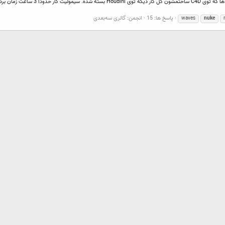
پاسخ ها: 15
انجمن:
گالری سه‌بعدی
waves
nuke