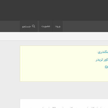
ورود
عضویت
جستجو
کندری