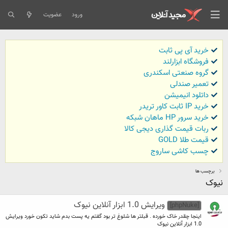
ورود
عضویت
خرید آی پی ثابت
فروشگاه ابزارلند
گروه صنعتی اسکندری
تعمیر صندلی
داتلود انیمیشن
خرید IP ثابت کاور تریدر
خرید سرور HP ماهان شبکه
ربات قیمت گذاری دیجی کالا
قیمت طلا GOLD
چسب کاشی ساروج
برچسب ها
نیوک
ویرایش 1.0 ابزار آنلاین نیوک
[phpNuke]
اینجا چقدر خاک خورده . قبلتر ها شلوغ تر بود گفتم یه پست بدم شاید تکون خورد ویرایش
1.0 ابزار آنلاین نیوک