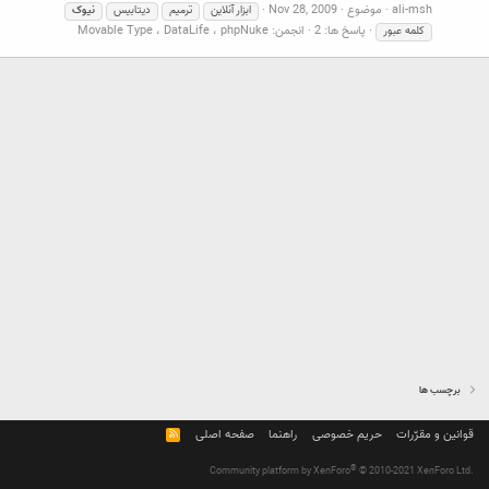
ali-msh
موضوع
Nov 28, 2009
ابزار آنلاین
ترمیم
دیتابیس
نیوک
پاسخ ها: 2
انجمن:
Movable Type ، DataLife ، phpNuke
کلمه عبور
برچسب ها
قوانین و مقرّرات
حریم خصوصی
راهنما
صفحه اصلی
R
S
S
®
Community platform by XenForo
© 2010-2021 XenForo Ltd.