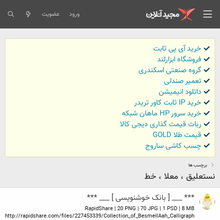
ورود
عضویت
خرید آی پی ثابت
فروشگاه ابزارلند
گروه صنعتی اسکندری
تعمیر صندلی
داتلود انیمیشن
خرید IP ثابت کاور تریدر
خرید سرور HP ماهان شبکه
ربات قیمت گذاری دیجی کالا
قیمت طلا GOLD
چسب کاشی ساروج
برچسب ها
نستعلیق ، معلا ، خط
*** ___ [ بانک خوشنویسی ] ___ ***
RapidShare | 20 PNG | 70 JPG | 1 PSD | 8 MB
http://rapidshare.com/files/227453339/Collection_of_BesmellAah_Calligraph