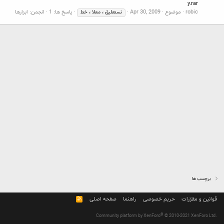
y.rar
robic
موضوع
Apr 30, 2009
پاسخ ها: 1
انجمن:
ابزارها
نستعلیق
،
معلا
،
خط
برچسب ها
قوانین و مقرّرات
حریم خصوصی
راهنما
صفحه اصلی
R
S
S
®
Community platform by XenForo
© 2010-2021 XenForo Ltd.