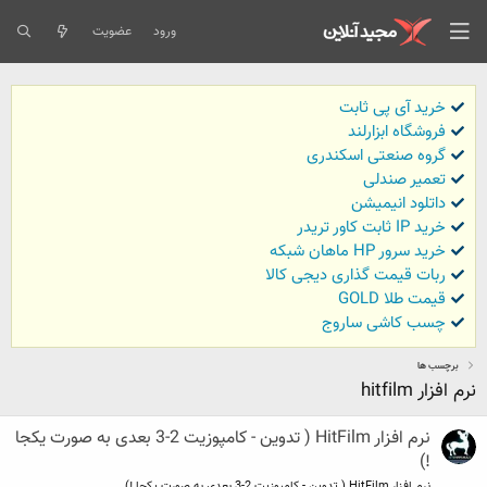
ورود
عضویت
خرید آی پی ثابت
فروشگاه ابزارلند
گروه صنعتی اسکندری
تعمیر صندلی
داتلود انیمیشن
خرید IP ثابت کاور تریدر
خرید سرور HP ماهان شبکه
ربات قیمت گذاری دیجی کالا
قیمت طلا GOLD
چسب کاشی ساروج
برچسب ها
نرم افزار hitfilm
نرم افزار HitFilm ( تدوین - کامپوزیت 2-3 بعدی به صورت یکجا
!)
نرم افزار HitFilm ( تدوین - کامپوزیت 2-3 بعدی به صورت یکجا !)