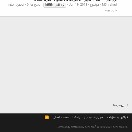
M3hrshad
موضوع
Jun 19, 2011
پاسخ ها: 0
انجمن:
جلوه
نرم
افزار
hitfilm
های ویژه
برچسب ها
قوانین و مقرّرات
حریم خصوصی
راهنما
صفحه اصلی
R
S
S
®
Community platform by XenForo
© 2010-2021 XenForo Ltd.