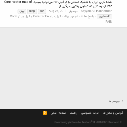
نقشه کرلی ایران به تفکیک استانی را در فایل rar می‌توانید ببینید. Corel vector map of
iran از دوستانی که تصاویر وکتوری دیگری از...
Seyyed Ali Hashemian
موضوع
Aug 26, 2011
iran
map
ایران
پاسخ ها: 9
انجمن:
برنامه کارل دراو CorelDRAW و کارل پینتر Corel
نقشه
ایران
PAIN
برچسب ها
قوانین و مقرّرات
حریم خصوصی
راهنما
صفحه اصلی
R
S
S
®
Community platform by XenForo
© 2010-2021 XenForo Ltd.